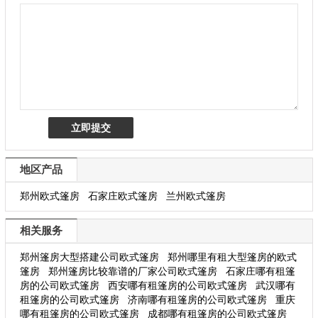
地区产品
郑州欧式篷房
石家庄欧式篷房
兰州欧式篷房
相关服务
郑州篷房大型搭建公司欧式篷房
郑州哪里有租大型篷房的欧式
篷房
郑州篷房比较靠谱的厂家公司欧式篷房
石家庄哪有租篷
房的公司欧式篷房
西安哪有租篷房的公司欧式篷房
武汉哪有
租篷房的公司欧式篷房
济南哪有租篷房的公司欧式篷房
重庆
哪有租篷房的公司欧式篷房
成都哪有租篷房的公司欧式篷房