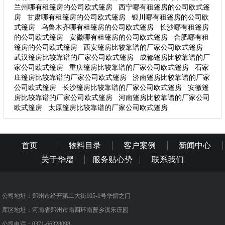
兰州哪有租篷房的公司欧式篷房
西宁哪有租篷房的公司欧式篷
房
甘肃哪有租篷房的公司欧式篷房
银川哪有租篷房的公司欧
式篷房
乌鲁木齐哪有租篷房的公司欧式篷房
长沙哪有租篷房
的公司欧式篷房
安徽哪有租篷房的公司欧式篷房
合肥哪有租
篷房的公司欧式篷房
西安篷房比较靠谱的厂家公司欧式篷房
武汉篷房比较靠谱的厂家公司欧式篷房
成都篷房比较靠谱的厂
家公司欧式篷房
重庆篷房比较靠谱的厂家公司欧式篷房
石家
庄篷房比较靠谱的厂家公司欧式篷房
济南篷房比较靠谱的厂家
公司欧式篷房
长沙篷房比较靠谱的厂家公司欧式篷房
安徽篷
房比较靠谱的厂家公司欧式篷房
河南篷房比较靠谱的厂家公司
欧式篷房
太原篷房比较靠谱的厂家公司欧式篷房
首页
物料目录
客户案例
新闻中心
关于华熠
服务贴心势
联系我们
公司地址：郑州市经开第二大街105-1号华熠之门
库区地址：河南省郑州市南四环南曹乡淇乐庄园
公司电话：0371-66328098