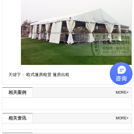
关键字：
欧式篷房租赁
篷房出租
相关案例
MORE+
相关资讯
MORE+