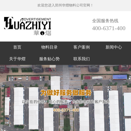
欢迎您进入郑州华熠物料公司官网！
全国服务热线
400-6371-400
首页
物料目录
客户案例
新闻中心
关于华熠
服务贴心势
联系我们