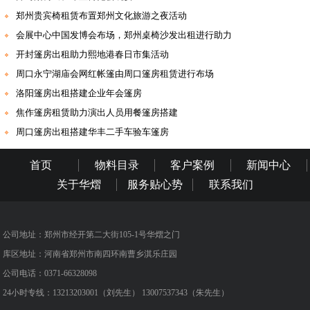
郑州贵宾椅租赁布置郑州文化旅游之夜活动
会展中心中国发博会布场，郑州桌椅沙发出租进行助力
开封篷房出租助力熙地港春日市集活动
周口永宁湖庙会网红帐篷由周口篷房租赁进行布场
洛阳篷房出租搭建企业年会篷房
焦作篷房租赁助力演出人员用餐篷房搭建
周口篷房出租搭建华丰二手车验车篷房
首页
物料目录
客户案例
新闻中心
关于华熠
服务贴心势
联系我们
公司地址：郑州市经开第二大街105-1号华熠之门
库区地址：河南省郑州市南四环南曹乡淇乐庄园
公司电话：0371-66328098
24小时专线：13213203001（刘先生） 13007537343（朱先生）