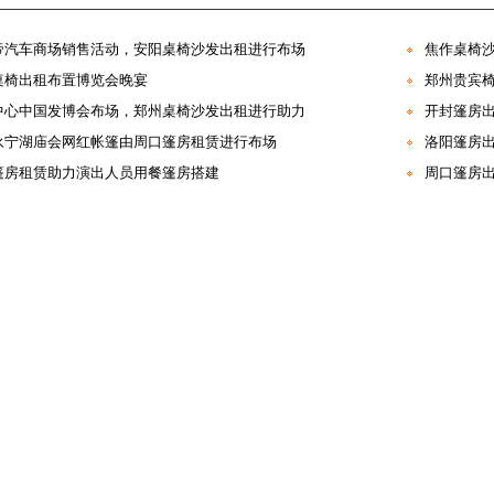
帝汽车商场销售活动，安阳桌椅沙发出租进行布场
焦作桌椅
桌椅出租布置博览会晚宴
郑州贵宾
中心中国发博会布场，郑州桌椅沙发出租进行助力
开封篷房
永宁湖庙会网红帐篷由周口篷房租赁进行布场
洛阳篷房
篷房租赁助力演出人员用餐篷房搭建
周口篷房