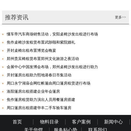
推荐资讯
更多>>
懂车帝汽车商场销售活动，安阳桌椅沙发出租进行布场
焦作桌椅沙发租赁布置武陟颐和紫院婚礼
开封桌椅出租布置博览会晚宴
郑州贵宾椅租赁布置郑州文化旅游之夜活动
会展中心中国发博会布场，郑州桌椅沙发出租进行助力
开封篷房出租助力熙地港春日市集活动
周口永宁湖庙会网红帐篷由周口篷房租赁进行布场
洛阳篷房出租搭建企业年会篷房
焦作篷房租赁助力演出人员用餐篷房搭建
周口篷房出租搭建华丰二手车验车篷房
首页
物料目录
客户案例
新闻中心
关于华熠
服务贴心势
联系我们