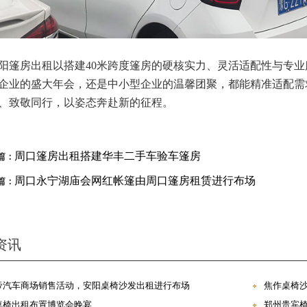
阳篷房出租以搭建
40米跨度篷房的硬核实力、灵活适配性与专
企业的盛大年会，还是中小型企业的温馨团聚，都能精准适配需
、致敬同行，以姿态奔赴新的征程。
周口篷房出租搭建华丰二手车验车篷房
篇：
周口永宁湖庙会网红帐篷由周口篷房租赁进行布场
篇：
资讯
帝汽车商场销售活动，安阳桌椅沙发出租进行布场
焦作桌椅
桌椅出租布置博览会晚宴
郑州贵宾