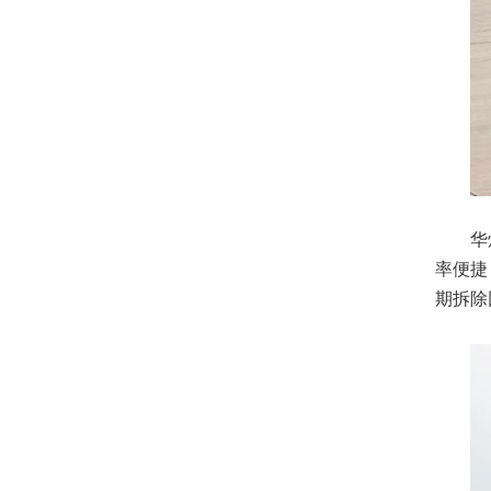
华
率便捷
期拆除