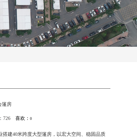
会篷房
击：726
喜欢：
0
业搭建
40米跨度大型篷房，以宏大空间、稳固品质