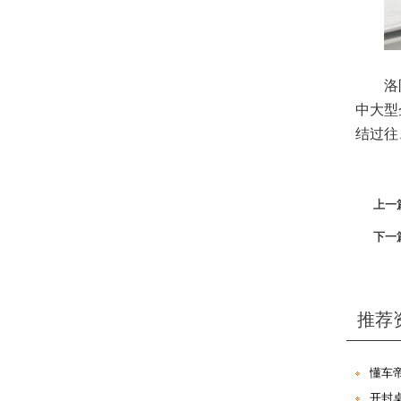
洛
中大型
结过往
上一
下一
推荐
懂车
开封