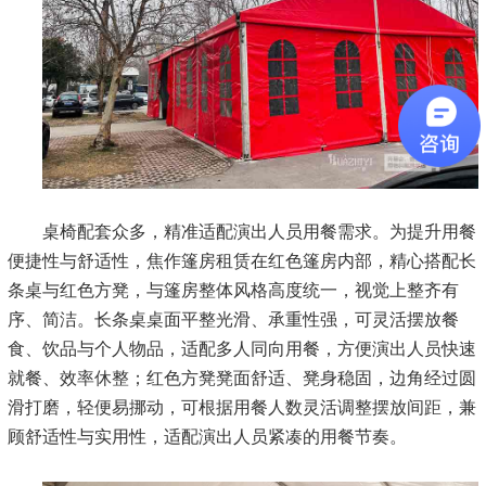
桌椅配套众多，精准适配演出人员用餐需求。为提升用餐
便捷性与舒适性，焦作篷房租赁在红色篷房内部，精心搭配长
条桌与红色方凳，与篷房整体风格高度统一，视觉上整齐有
序、简洁。长条桌桌面平整光滑、承重性强，可灵活摆放餐
食、饮品与个人物品，适配多人同向用餐，方便演出人员快速
就餐、效率休整；红色方凳凳面舒适、凳身稳固，边角经过圆
滑打磨，轻便易挪动，可根据用餐人数灵活调整摆放间距，兼
顾舒适性与实用性，适配演出人员紧凑的用餐节奏。