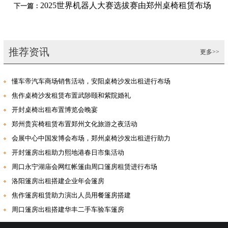
2025世界机器人大赛选拔赛由郑州桌椅租赁布场
下一篇：
推荐资讯
更多>>
懂车帝汽车商场销售活动，安阳桌椅沙发出租进行布场
焦作桌椅沙发租赁布置武陟颐和紫院婚礼
开封桌椅出租布置博览会晚宴
郑州贵宾椅租赁布置郑州文化旅游之夜活动
会展中心中国发博会布场，郑州桌椅沙发出租进行助力
开封篷房出租助力熙地港春日市集活动
周口永宁湖庙会网红帐篷由周口篷房租赁进行布场
洛阳篷房出租搭建企业年会篷房
焦作篷房租赁助力演出人员用餐篷房搭建
周口篷房出租搭建华丰二手车验车篷房