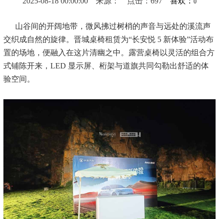
2025-08-18 00:00:00 来源： 点击：697
喜欢：
0
山谷间的开阔地带，微风拂过树梢的声音与远处的溪流声
交织成自然的旋律。晋城桌椅租赁为
“长安悦 5 新体验”活动布
置的场地，便融入在这片清幽之中
。
露营桌椅以灵活的组合方
式铺陈开来，
LED 显示屏、桁架与道旗共同勾勒出舒适的体
验空间。