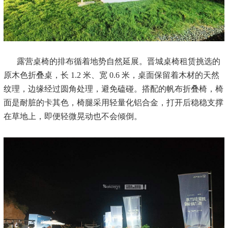
露营桌椅的排布循着地势自然延展。晋城桌椅租赁挑选的
原木色折叠桌，长
1.2 米、宽 0.6 米，桌面保留着木材的天然
纹理，边缘经过圆角处理，避免磕碰。搭配的帆布折叠椅，椅
面是耐脏的
卡其色
，椅腿采用轻量化铝合金，打开后稳稳支撑
在草地上，即便轻微晃动也不会倾倒。