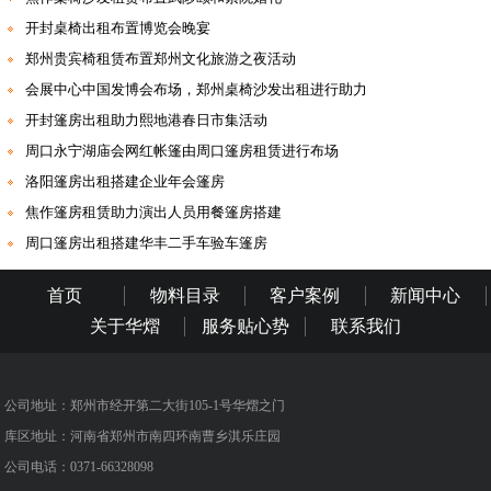
开封桌椅出租布置博览会晚宴
郑州贵宾椅租赁布置郑州文化旅游之夜活动
会展中心中国发博会布场，郑州桌椅沙发出租进行助力
开封篷房出租助力熙地港春日市集活动
周口永宁湖庙会网红帐篷由周口篷房租赁进行布场
洛阳篷房出租搭建企业年会篷房
焦作篷房租赁助力演出人员用餐篷房搭建
周口篷房出租搭建华丰二手车验车篷房
首页
物料目录
客户案例
新闻中心
关于华熠
服务贴心势
联系我们
公司地址：郑州市经开第二大街105-1号华熠之门
库区地址：河南省郑州市南四环南曹乡淇乐庄园
公司电话：0371-66328098