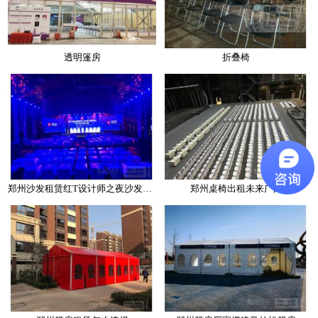
透明篷房
折叠椅
郑州沙发租赁红T设计师之夜沙发凳风格介绍
郑州桌椅出租未来广阔