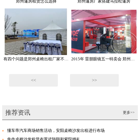
郑州篷房租赁怎么选择
郑州篷房厂家搭建马拉松篷房
有四个问题是郑州桌椅出租厂家不能小觑的
2015年 雷朋眼镜五一特卖会 郑州华熠展篷出租
<<
>>
推荐资讯
更多>>
懂车帝汽车商场销售活动，安阳桌椅沙发出租进行布场
焦作桌椅沙发租赁布置武陟颐和紫院婚礼