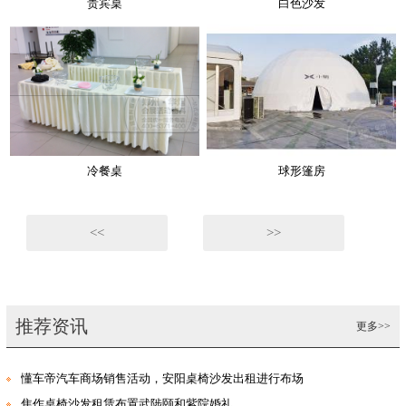
贵宾桌
白色沙发
冷餐桌
球形篷房
<<
>>
推荐资讯
更多>>
懂车帝汽车商场销售活动，安阳桌椅沙发出租进行布场
焦作桌椅沙发租赁布置武陟颐和紫院婚礼