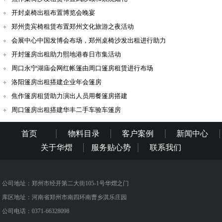
开封桌椅出租布置博览会晚宴
郑州贵宾椅租赁布置郑州文化旅游之夜活动
会展中心中国发博会布场，郑州桌椅沙发出租进行助力
开封篷房出租助力熙地港春日市集活动
周口永宁湖庙会网红帐篷由周口篷房租赁进行布场
洛阳篷房出租搭建企业年会篷房
焦作篷房租赁助力演出人员用餐篷房搭建
周口篷房出租搭建华丰二手车验车篷房
首页
物料目录
客户案例
新闻中心
关于华熠
服务贴心势
联系我们
公司地址：郑州市经开第二大街105-1号华熠之门
库区地址：河南省郑州市南四环南曹乡淇乐庄园
公司电话：0371-66328098