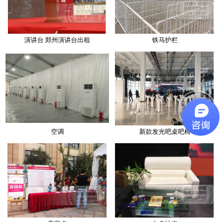
演讲台 郑州演讲台出租
铁马护栏
空调
新款发光吧桌吧椅