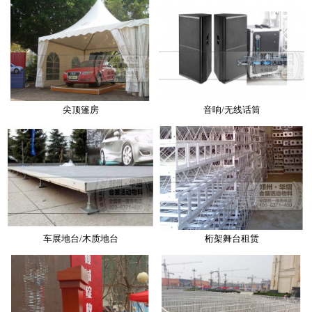
尖顶篷房
音响/无线话筒
车展地台/木质地台
桁架舞台租赁